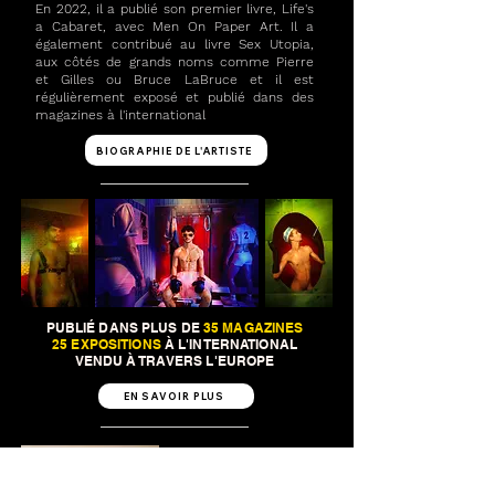
En 2022, il a publié son premier livre, Life's
a Cabaret, avec Men On Paper Art. Il a
également contribué au livre Sex Utopia,
aux côtés de grands noms comme Pierre
et Gilles ou Bruce LaBruce et il est
régulièrement exposé et publié dans des
magazines à l'international
BIOGRAPHIE DE L'ARTISTE
PUBLIÉ DANS PLUS DE
35 MAGAZINES
25 EXPOSITIONS
À L'INTERNATIONAL
VENDU À TRAVERS L'EUROPE
EN SAVOIR PLUS
TIRAGES EN
ÉDITIONS LIMITÉE
5 EXEMPLAIRES