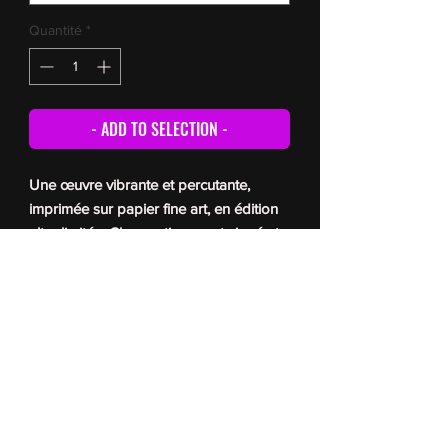
Quantité
*
- ADD TO SELECTION -
Une œuvre vibrante et percutante,
imprimée sur papier fine art, en édition
ultra limitée. Chaque tirage est signé et
numéroté par l’artiste, et accompagné
d’un certificat d’authenticité. Pour les
délais de livraison, veuillez vous référer
à la
FAQ
© Romain Berger 2026
All reproduction prohibited without the author’s permission