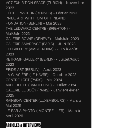
VC7 EXHIBITION SPACE (ZURICH) - Novembre
2022
HÔTEL PASTEUR (RENNES) - Février 2023
PRIDE ART WITH TOM OF FINLAND
FONDATION (BERLIN) - Mai 2023
THE LEDWARD CENTRE (BRIGHTON) -
Mai/Juin 2023
GALERIE BOWIE (GENÈVE) - Mai/Juin 2023
GALERIE AMARRAGE (PARIS) - JUIN 2023
GO GALLERY (AMSTERDAM) - Juin à Août
2023
RETRAMP GALLERY (BERLIN) - Juillet/Août
2023
PRIDE ART (B
ERLIN) - Aout 2023
LA GLACIÈRE (LE HAVRE) - Octobre 2023
CENTRE LGBT (PARIS) - Mai 2024
AXEL HOTEL (BARCELONE) - Juillet 2024
GALERIE LE JOÜY (PARIS) - Janvier/Février
2025
RAINBOW CENTER (LUXEMBOURG) - Mars à
Mai 2025
LE BAR À PHOTO ( MONTPELLIER) - Mars à
Avril 2026
ARTICLES & INTERVIEWS