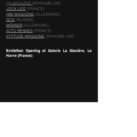
QX MAGAZINE
(ROYAUME-UNI)
JOCK LIFE
(FRANCE)
HIM MAGAZINE
(ALLEMAGNE)
GCN
(IRLANDE)
MÄNNER
(ALLEMAGNE)
ACTU RENNES
(FRANCE)
ATTITUDE MAGAZINE
(ROYAUME-UNI)
Exhibition Opening at Galerie La Glacière, Le
Havre (France)
RADIO
JOY RADIO
(AUSTRALIE)