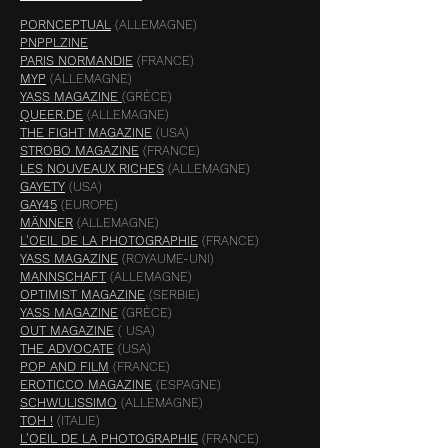
PORNCEPTUAL
(ALLEMAGNE)
PNPPLZINE
PARIS NORMANDIE
(FRANCE)
MYP
(ALLEMAGNE)
YASS MAGAZINE
(GRÈCE)
QUEER.DE
(ALLEMAGNE)
THE FIGHT MAGAZINE
(USA)
STROBO MAGAZINE
(FRANCE)
LES NOUVEAUX RICHES
(ALLEMAGNE)
GAYETY
(USA)
GAY45
(EUROPE)
MÄNNER
(ALLEMAGNE)
L'OEIL DE LA PHOTOGRAPHIE
(FRANCE)
YASS MAGAZINE
(ROYAUME-UNI)
MANNSCHAFT
(ALLEMAGNE)
OPTIMIST MAGAZINE
(SERBIE)
YASS MAGAZINE
(GRÈCE)
OUT MAGAZINE
( USA)
THE ADVOCATE
(USA)
POP AND FILM
(FRANCE)
EROTICCO MAGAZINE
(ESPAGNE)
SCHWULISSIMO
(ALLEMAGNE)
TOH !
(ITALIE)
L'OEIL DE LA PHOTOGRAPHIE
(FRANCE)