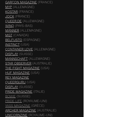
GARÇON MAGAZINE
(FRANCE)
MYP
(ALLEMAGNE)
KOSTAR
(FRANCE)
JOCK
(FRANCE)
QUEER.DE
(ALLEMAGNE)
WINQ
(PAYS-BAS)
MÄNNER
(ALLEMAGNE)
MGT
(CANADA)
BELFUSTO
(ESPAGNE)
INSTINCT
(USA)
CONTAINER LOVE
(ALLEMAGNE)
DISPLAY
(SUISSE)
MANNSCHAFT
(ALLEMAGNE)
STAR OBSERVER
(AUSTRALIE)
THE FIGHT MAGAZINE
(USA)
HUF MAGAZINE
(USA)
REY MAGAZINE
QUEERGURU
(USA)
DISPLAY
(SUISSE)
PRIDE MAGAZINE
(ITALIE)
BOWIE
(SUISSE)
PRIDE LIFE
(ROYAUME-UNI)
YASS MAGAZINE
(GRÈCE)
ARCHER MAGAZINE
(AUSTRALIE)
UNICORNZINE
(ROYAUME-UNI)