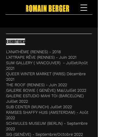
EXHIBITIONS
L'ANATHÈME (RENNES) - 2018
L'ATTRAPE RÊVE (RENNES) - Juin 2021
SUM GALLERY ( VANCOUVER) - Juillet/Août
2021
QUEER WINTER MARKET (PARIS) Décembre
2021
THE ROOF (RENNES) - Juin 2022
GALERIE BOWIE ( GENÈVE) Mai/Juillet 2022
GALERIE ESTUDIO MAHI TOI (BARCELONE)
Juillet 2022
SUB CENTER (MUNICH) Juillet 2022
RAMSES SHAFFY HUIS (AMSTERDAM) - Août
2022
SCHWULES MUSEUM (BERLIN) - Septembre
2022
SIG (GENÈVE) - Septembre/Octobre 2022